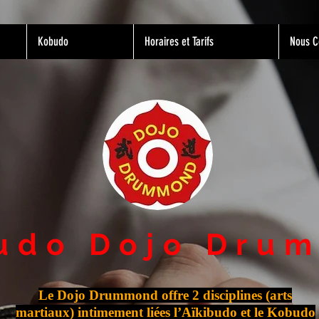
Kobudo
Horaires et Tarifs
Nous C
budo Dojo Dru
Le Dojo Drummond offre 2 disciplines (arts
martiaux) intimement liées l’Aïkibudo et le Kobudo