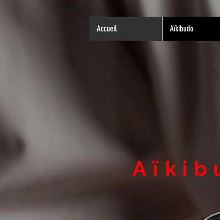
Accueil
Aïkibudo
Aïki